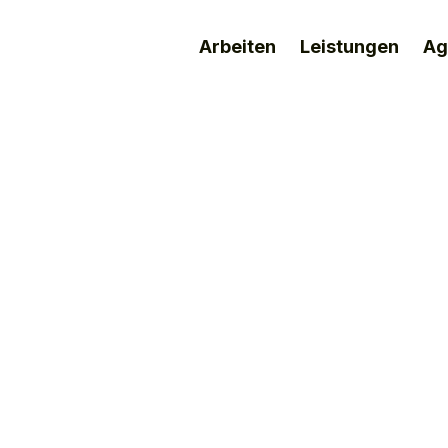
Arbeiten
Leistungen
Ag
erührend. Bewegen
Einprägsam.
nikation