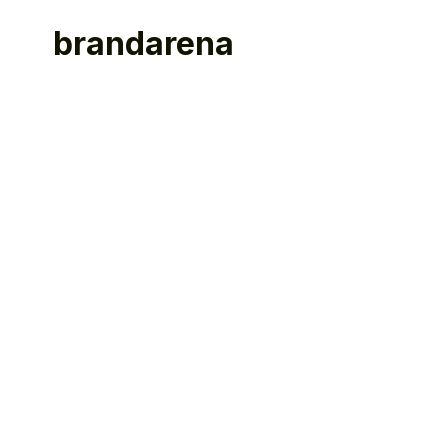
brandarena
B
Kommu