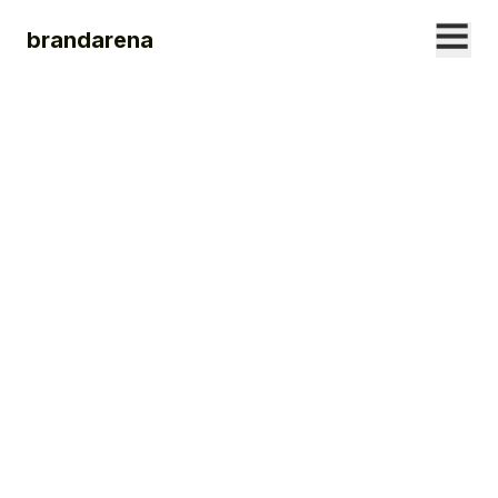
brandarena
Maximal
Menschenverliebt