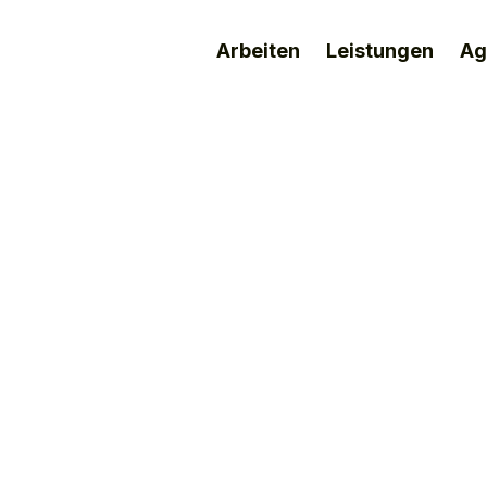
Arbeiten
Leistungen
Ag
. MAY
2023
as zieht Jugendliche auf e
esse?