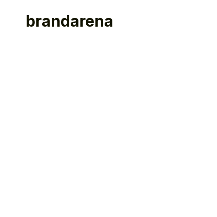
brandarena
16
W
M