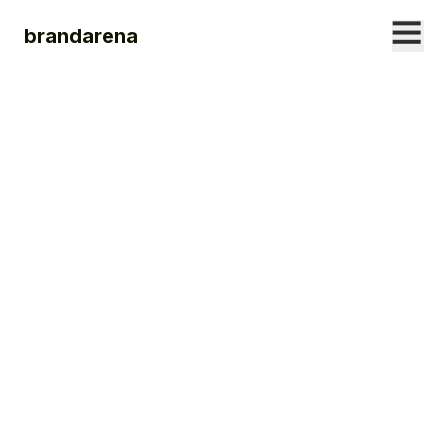
brandarena
21. JANUARY
2023
Social Media
Trends 2023