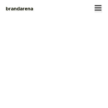
brandarena
19. SEPTEMBER
2023
Echte Menschen
für echte Themen.