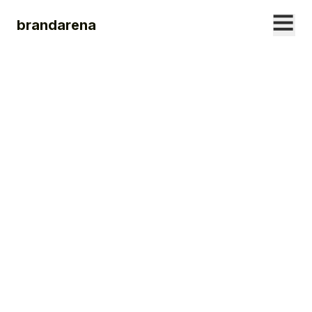
brandarena
12. MAY
2022
Digitalen Medien
Beine machen