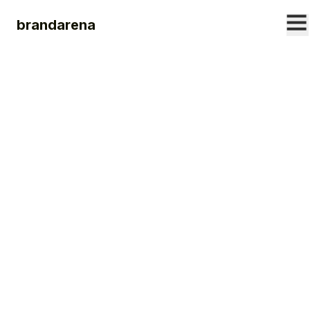
brandarena
7. DECEMBER
2021
Radikalisierung –
typisch Mann?