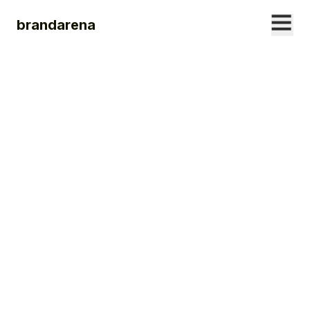
brandarena
22. SEPTEMBER
2020
Ein Moment der
Stille